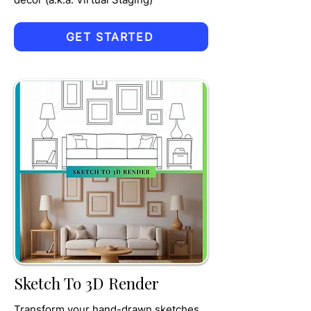
GET STARTED
TRU
MPET
Sketch To 3D Render
Transform your hand-drawn sketches