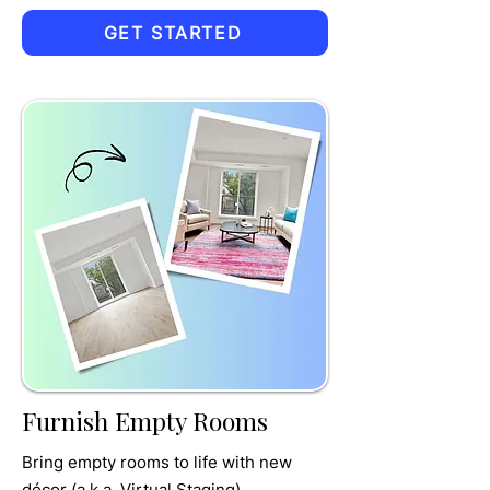
GET STARTED
TRU
MPET
Furnish Empty Rooms
Bring empty rooms to life with new
décor (a.k.a. Virtual Staging)